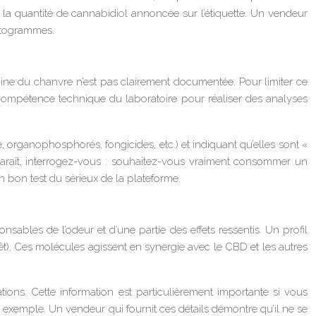
n la quantité de cannabidiol annoncée sur l’étiquette. Un vendeur
matogrammes.
rigine du chanvre n’est pas clairement documentée. Pour limiter ce
a compétence technique du laboratoire pour réaliser des analyses
 organophosphorés, fongicides, etc.) et indiquant qu’elles sont «
pparaît, interrogez-vous : souhaitez-vous vraiment consommer un
 bon test du sérieux de la plateforme.
sables de l’odeur et d’une partie des effets ressentis. Un profil
rêt). Ces molécules agissent en synergie avec le CBD et les autres
ions. Cette information est particulièrement importante si vous
r exemple. Un vendeur qui fournit ces détails démontre qu’il ne se