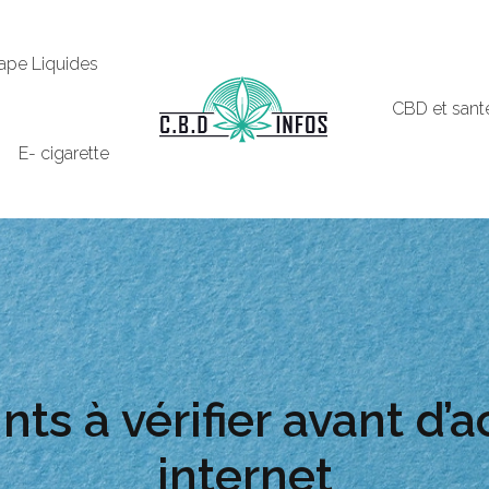
Vape Liquides
CBD et sant
E- cigarette
nts à vérifier avant d
internet