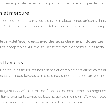
 la richesse globale de l’extrait, un peu comme un œnologue décrirai
m et mercure
 et de concentrer dans ses tissus les métaux lourds présents dans 
 de CBD que vous consommez. À long terme, ces contaminants repré
rte un volet
heavy metals
avec des seuils clairement indiqués. Les 
s acceptables. À l’inverse, l’absence totale de tests sur les métau
 et levures
iculier pour les fleurs, résines, tisanes et compléments alimentai
ia coli
ou des levures et moisissures susceptibles de provoquer de
ological analysis
attestant de l’absence de ces germes pathogènes e
ligne, prenez le temps de télécharger au moins un COA complet d’hu
tant, surtout s’il commercialise des denrées à ingérer.