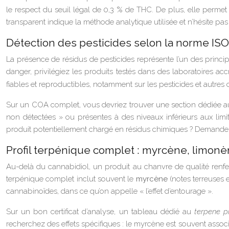
le respect du seuil légal de 0,3 % de THC. De plus, elle permet 
transparent indique la méthode analytique utilisée et n’hésite 
Détection des pesticides selon la norme ISO
La présence de résidus de pesticides représente l’un des principa
danger, privilégiez les produits testés dans des laboratoires ac
fiables et reproductibles, notamment sur les pesticides et autre
Sur un COA complet, vous devriez trouver une section dédiée 
non détectées » ou présentes à des niveaux inférieurs aux limi
produit potentiellement chargé en résidus chimiques ? Demander 
Profil terpénique complet : myrcène, limon
Au-delà du cannabidiol, un produit au chanvre de qualité ren
terpénique complet inclut souvent le
myrcène
(notes terreuses 
cannabinoïdes, dans ce qu’on appelle « l’effet d’entourage ».
Sur un bon certificat d’analyse, un tableau dédié au
terpene pr
recherchez des effets spécifiques : le myrcène est souvent associ