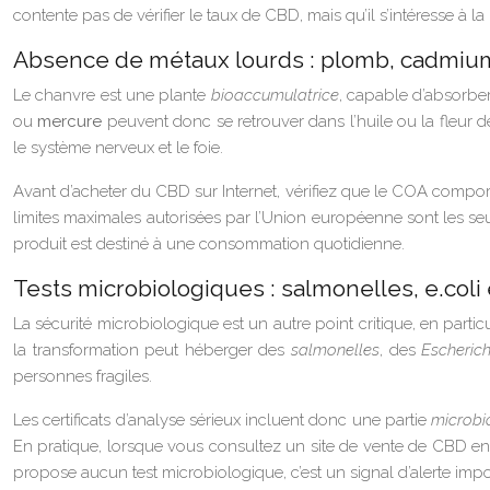
contente pas de vérifier le taux de CBD, mais qu’il s’intéresse à
Absence de métaux lourds : plomb, cadmiu
Le chanvre est une plante
bioaccumulatrice
, capable d’absorber
ou
mercure
peuvent donc se retrouver dans l’huile ou la fleur
le système nerveux et le foie.
Avant d’acheter du CBD sur Internet, vérifiez que le COA compo
limites maximales autorisées par l’Union européenne sont les seule
produit est destiné à une consommation quotidienne.
Tests microbiologiques : salmonelles, e.coli
La sécurité microbiologique est un autre point critique, en part
la transformation peut héberger des
salmonelles
, des
Escherich
personnes fragiles.
Les certificats d’analyse sérieux incluent donc une partie
microbi
En pratique, lorsque vous consultez un site de vente de CBD en 
propose aucun test microbiologique, c’est un signal d’alerte impor