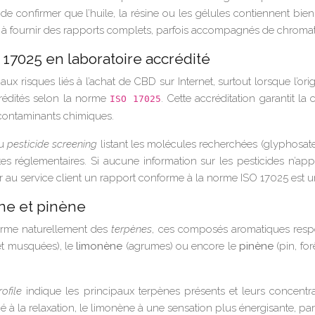
de confirmer que l’huile, la résine ou les gélules contiennent bie
pas à fournir des rapports complets, parfois accompagnés de chro
 17025 en laboratoire accrédité
ux risques liés à l’achat de CBD sur Internet, surtout lorsque l’o
crédités selon la norme
. Cette accréditation garantit l
ISO 17025
s contaminants chimiques.
au
pesticide screening
listant les molécules recherchées (glyphosate,
tes réglementaires. Si aucune information sur les pesticides n’a
au service client un rapport conforme à la norme ISO 17025 est un
ène et pinène
ferme naturellement des
terpènes
, ces composés aromatiques respon
et musquées), le
limonène
(agrumes) ou encore le
pinène
(pin, fo
ofile
indique les principaux terpènes présents et leurs concentrat
é à la relaxation, le limonène à une sensation plus énergisante, pa