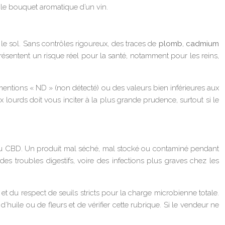
t le bouquet aromatique d’un vin.
le sol. Sans contrôles rigoureux, des traces de
plomb
,
cadmium
sentent un risque réel pour la santé, notamment pour les reins,
mentions « ND » (non détecté) ou des valeurs bien inférieures aux
x lourds doit vous inciter à la plus grande prudence, surtout si le
res au CBD. Un produit mal séché, mal stocké ou contaminé pendant
s troubles digestifs, voire des infections plus graves chez les
t du respect de seuils stricts pour la charge microbienne totale.
ile ou de fleurs et de vérifier cette rubrique. Si le vendeur ne