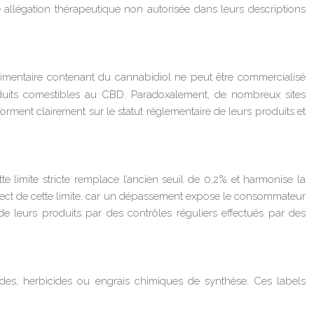
e allégation thérapeutique non autorisée dans leurs descriptions
limentaire contenant du cannabidiol ne peut être commercialisé
roduits comestibles au CBD. Paradoxalement, de nombreux sites
rment clairement sur le statut réglementaire de leurs produits et
 limite stricte remplace l’ancien seuil de 0,2% et harmonise la
spect de cette limite, car un dépassement expose le consommateur
e leurs produits par des contrôles réguliers effectués par des
ides, herbicides ou engrais chimiques de synthèse. Ces labels