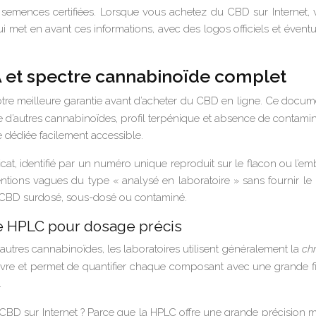
n de semences certifiées. Lorsque vous achetez du CBD sur Internet, 
qui met en avant ces informations, avec des logos officiels et éve
OA et spectre cannabinoïde complet
 votre meilleure garantie avant d’acheter du CBD en ligne. Ce docum
d’autres cannabinoïdes, profil terpénique et absence de contamina
e dédiée facilement accessible.
at, identifié par un numéro unique reproduit sur le flacon ou l’em
ntions vagues du type « analysé en laboratoire » sans fournir 
 un CBD surdosé, sous-dosé ou contaminé.
e HPLC pour dosage précis
utres cannabinoïdes, les laboratoires utilisent généralement la
ch
nvre et permet de quantifier chaque composant avec une grande fiabi
.
CBD sur Internet ? Parce que la HPLC offre une grande précision mêm