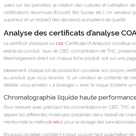
uliers sur les parcelles, la rotation des cultures et l’utilisatio
certifications reconnues (Ecocert, Bio Suisse, etc.). Un vendeur 
supérieur et un respect des standards européens de qualité.
Analyse des certificats d’analyse C
Le
certificat d’analyse
ou
(Certificate of Analysis) constitue
COA
exacte du produit : taux de CBD, concentration de THC, présence 
téléchargement direct sur chaque fiche produit, soit sur une pag
Idéalement, chaque lot de production possède son propre certific
au produit que vous recevez. Si un vendeur se contente de me
détaillé, vous achetez « à l’aveugle », avec le risque d’obtenir
Chromatographie liquide haute performanc
Pour mesurer avec précision les concentrations en CBD, THC et a
sépare les différentes molécules présentes dans l’extrait de cha
mentionnée la méthode
pour le dosage des cannabinoïdes
HPLC
Pourquoi ce détail compte-t-il pour vous en tant qu’acheteur de 