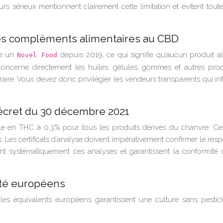
 sérieux mentionnent clairement cette limitation et évitent tout
les compléments alimentaires au CBD
me un
depuis 2019, ce qui signifie qu’aucun produit a
Novel Food
 concerne directement les huiles, gélules, gommes et autres p
ire. Vous devez donc privilégier les vendeurs transparents qui info
 décret du 30 décembre 2021
 en THC à 0,3% pour tous les produits dérivés du chanvre. Cette
. Les certificats d’analyse doivent impérativement confirmer le re
nt systématiquement ces analyses et garantissent la conformité d
lité européens
 les équivalents européens garantissent une culture sans pestic